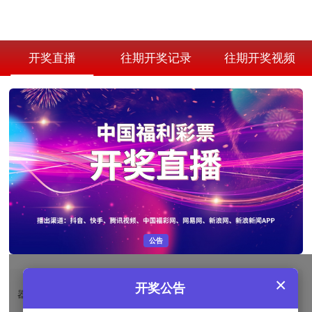
开奖直播
往期开奖记录
往期开奖视频
公告
×
推荐使用最新版360浏览器、百度浏览器、QQ浏览器、谷歌浏览
开奖公告
器等进行播放。
鸿蒙用户推荐使用HarmonyOS4.0及以上版本，安卓用户推荐使